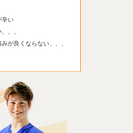
が辛い
い、、、
痛みが良くならない、、、