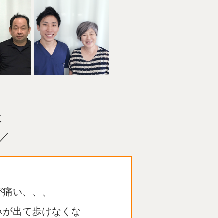
は
／
が痛い、、、
みが出て歩けなくな