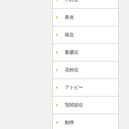
鼻炎
喘息
蓄膿症
花粉症
アトピー
顎関節症
動悸