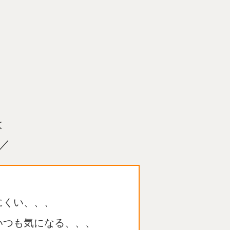
は
／
にくい、、、
いつも気になる、、、