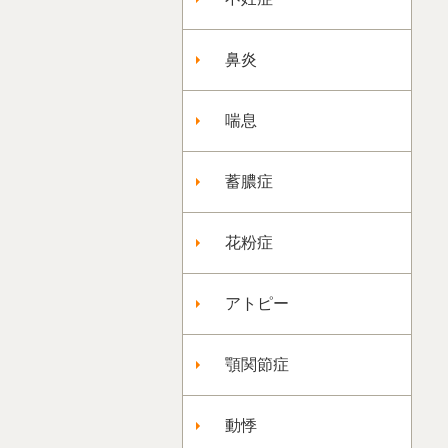
鼻炎
喘息
蓄膿症
花粉症
アトピー
顎関節症
動悸