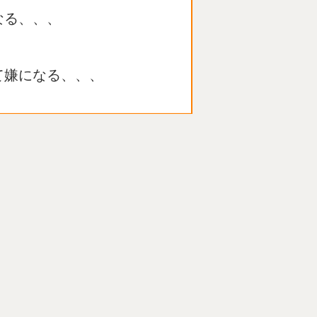
なる、、、
、
て嫌になる、、、