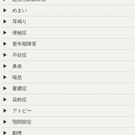
便秘症
更年期障害
不妊症
鼻炎
喘息
蓄膿症
花粉症
アトピー
顎関節症
動悸
絶壁
その他